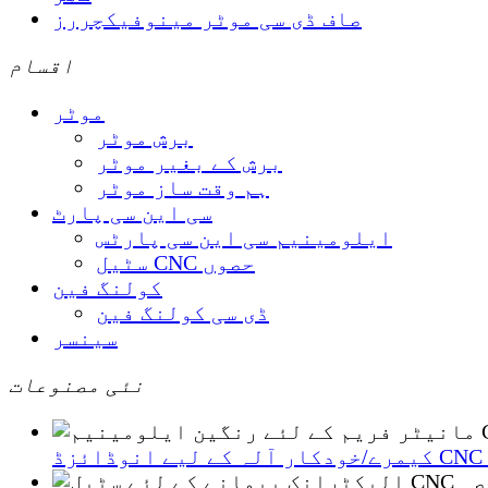
صاف ڈی سی موٹر مینوفیکچررز
اقسام
موٹر
برش موٹر
برش کے بغیر موٹر
ہم وقت ساز موٹر
سی این سی پارٹ
ایلومینیم سی این سی پارٹس
سٹیل CNC حصوں
کولنگ فین
ڈی سی کولنگ فین
سینسر
نئی مصنوعات