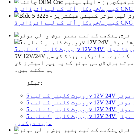
 چھوٹی ڈی سی برشڈ موٹر
5V 12V/24V مائیکرو ڈی سی برشڈ موٹر روبوٹ کلینر/مساجر/واٹر پمپ/طبی سازوسامان/گھریلو آلات وغیرہ کے لیے۔ مائیکرو برشڈ ڈی سی
وٹے برش ڈی سی موٹر کے یہ پیرامیٹرز ڈی
ہو سکتے ہیں۔
ٹیگز:
سی برشڈ موٹر
سی برشڈ موٹر
سی برشڈ موٹر
سی برشڈ موٹر
مزید دیکھیں