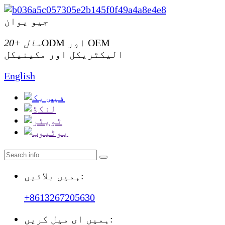
جیو یوان
ODM اور OEM
20+ سال
الیکٹریکل اور مکینیکل
English
ہمیں بلائیں:
+8613267205630
ہمیں ای میل کریں: