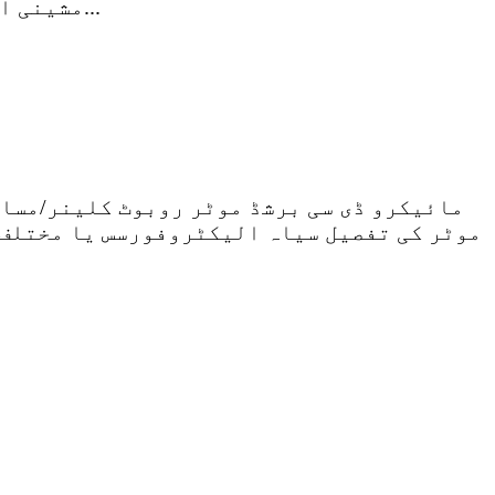
موٹر کی تفصیل سیاہ الیکٹروفورسس یا مختلف ر