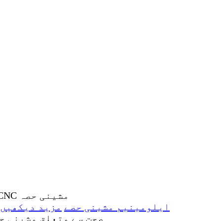
کیمرے/خودکار آلہ کے لیے انوڈائزڈ CNC ایلومینیم مشینی حصے
مزید دیکھیں