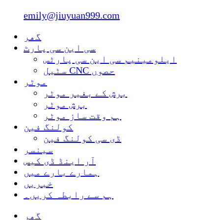
emily@jiuyuan999.com
گھر
سی این سی پارٹ
ایلومینیم سی این سی پارٹس
سٹیل CNC حصوں
موٹر
برش کے بغیر موٹر
برش موٹر
ہم وقت ساز موٹر
کولنگ فین
ڈی سی کولنگ فین
سینسر
آر اینڈ ڈی کیس
ہمارے بارے میں
خبریں
ہم سے رابطہ کریں۔
گھر