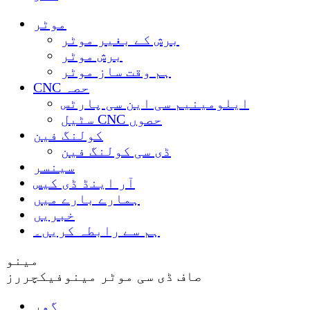
موٹر
برش کے بغیر موٹر
برش موٹر
ہم وقت ساز موٹر
CNC حصہ
ایلومینیم سی این سی پارٹس
سٹیل CNC حصوں
کولنگ فین
ڈی سی کولنگ فین
سینسر
آر اینڈ ڈی کیس
ہمارے بارے میں
خبریں
ہم سے رابطہ کریں۔
مینو
صاف ڈی سی موٹر مینوفیکچررز
گھر