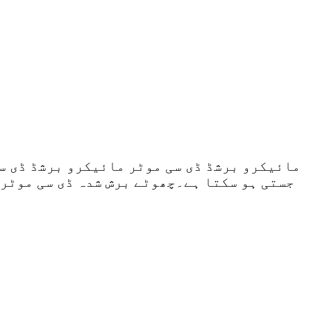
جستی ہو سکتا ہے۔چھوٹے برش شدہ ڈی سی موٹر