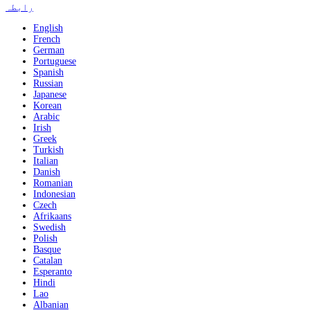
رابطہ
English
French
German
Portuguese
Spanish
Russian
Japanese
Korean
Arabic
Irish
Greek
Turkish
Italian
Danish
Romanian
Indonesian
Czech
Afrikaans
Swedish
Polish
Basque
Catalan
Esperanto
Hindi
Lao
Albanian