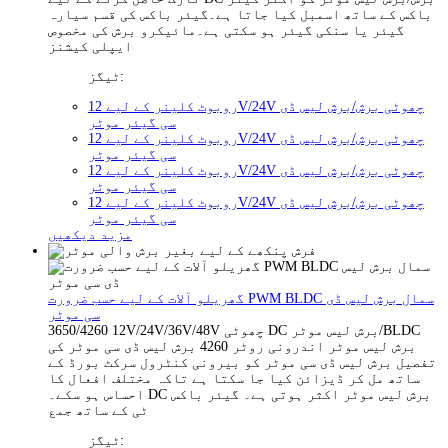
باکس کے ساتھ اسمبل کیا جاتا ہے۔گیئر باکس کی قسم سیارہ
گیئر یا سنکی گیئر ہو سکتی ہے۔مائیکرو برش کی مخصوص
ایپلی کیشنز
ٹیگز:
روبوٹ کلینر کے لیے 12V/24V چھوٹی برش/برش لیس ڈی
سی گیئر موٹر
روبوٹ کلینر کے لیے 12V/24V چھوٹی برش/برش لیس ڈی
سی گیئر موٹر
روبوٹ کلینر کے لیے 12V/24V چھوٹی برش/برش لیس ڈی
سی گیئر موٹر
روبوٹ کلینر کے لیے 12V/24V چھوٹی برش/برش لیس ڈی
سی گیئر موٹر
مزید دیکھیں
گھریلو آلات کے لیے حسب ضرورت PWM BLDC سمال برش لیس ڈی
سی موٹر
3650/4260 12V/24V/36V/48V چھوٹی DC برش لیس موٹر/BLDC
برش لیس موٹر اندرونی روٹر 4260 برش لیس ڈی سی موٹر کی
تفصیل برش لیس ڈی سی موٹر کو بیرونی کنٹرول سرکٹ بورڈ کے
ساتھ مل کر ڈیزائن کیا جا سکتا ہے تاکہ مختلف افعال کا
احساس ہو سکے۔ DC برش لیس موٹر اکثر ہوتی ہے۔ گیئر باکس
ٹی کے ساتھ جمع
ٹیگز: