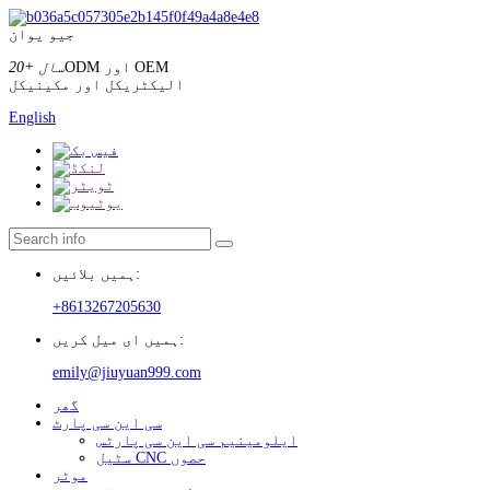
جیو یوان
ODM اور OEM
20+ سال
الیکٹریکل اور مکینیکل
English
ہمیں بلائیں:
+8613267205630
ہمیں ای میل کریں:
emily@jiuyuan999.com
گھر
سی این سی پارٹ
ایلومینیم سی این سی پارٹس
سٹیل CNC حصوں
موٹر