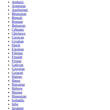
Amharic
Armenian
Azerbaijani
Belarusian
Bengali
Bosnian
Bulgarian
Cebuano
Chichewa
Corsican
Croatian
Dutch
Estonian
Filipino
Finnish
Frisian
Galician
Georgian
Gujarati
Haitian
Hausa
Hawaiian
Hebrew
Hmong
Hungarian
Icelandic
Igbo
Javanese