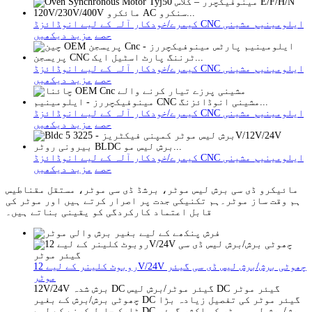
کیمرے/خودکار آلہ کے لیے انوڈائزڈ CNC ایلومینیم مشینی
حصے
مزید دیکھیں
کیمرے/خودکار آلہ کے لیے انوڈائزڈ CNC ایلومینیم مشینی
حصے
مزید دیکھیں
کیمرے/خودکار آلہ کے لیے انوڈائزڈ CNC ایلومینیم مشینی
حصے
مزید دیکھیں
کیمرے/خودکار آلہ کے لیے انوڈائزڈ CNC ایلومینیم مشینی
حصے
مزید دیکھیں
مائیکرو ڈی سی برش لیس موٹر، ​​برشڈ ڈی سی موٹر، ​​مستقل مقناطیس
ہم وقت ساز موٹر۔ہم تکنیکی جدت پر اصرار کرتے ہیں اور موٹر کی
قابل اعتماد کارکردگی کو یقینی بناتے ہیں۔
روبوٹ کلینر کے لیے 12V/24V چھوٹی برش/برش لیس ڈی سی گیئر
موٹر
12V/24V برش شدہ DC گیئر موٹر/برش لیس DC گیئر موٹر
چھوٹی برش/برش کے بغیر DC گیئر موٹر کی تفصیل زیادہ بڑا
ٹارک حاصل کرنے کے لیے DC برش/برش لیس موٹر کو اکثر گیئر