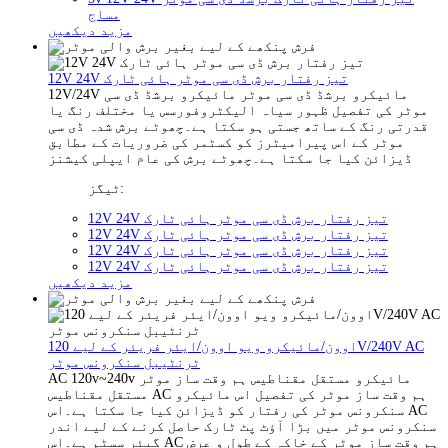
مساج
مزید دیکھیں
12V 24V تیز رفتار برش ڈی سی موٹر ہائی ٹارک
12V/24V مائیکرو برشڈ ڈی سی موٹر مائیکرو برشڈ ڈی سی
موٹر کی تفصیل ظہور سیاہ الیکٹروفورسس یا مختلف رنگ یا
قدرتی رنگ کے ساتھ جستی ہو سکتا ہے۔چھوٹے برش شدہ ڈی سی
موٹر کے اس پیرامیٹرز کو کسٹمر کی ضروریات کے مطابق
ڈیزائن کیا جا سکتا ہے۔چھوٹے برش کی عام ایپلی کیشنز
ٹیگز:
12V 24V تیز رفتار برش ڈی سی موٹر ہائی ٹارک
12V 24V تیز رفتار برش ڈی سی موٹر ہائی ٹارک
12V 24V تیز رفتار برش ڈی سی موٹر ہائی ٹارک
12V 24V تیز رفتار برش ڈی سی موٹر ہائی ٹارک
مزید دیکھیں
اوون/مائیکرو ویو اوون/ایئر فریئر کے لیے 120V/240V AC
ٹرنٹیبل سنکرونس موٹر
AC 120v~240v مائیکرو مستقل مقناطیس ہم وقت ساز موٹر
مستقل مقناطیس AC ہم وقت ساز موٹر کی تفصیل اس مائیکرو
سنکرونس موٹر کی رفتار کو ڈیزائن کیا جا سکتا ہے۔اس AC
سنکرونس موٹر میں بڑا آؤٹ پٹ ٹارک حاصل کرنے کے لیے اندر
گیئر سسٹم ہے۔اس AC ہم وقت ساز موٹر کے خاکہ کے طول و عرض