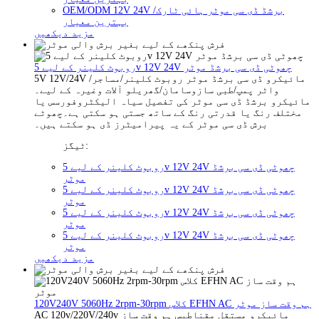
OEM/ODM 12V 24V برشڈ ڈی سی موٹر ہائی ٹارک/
بہترین معیار
مزید دیکھیں
روبوٹ کلینر کے لیے 5v 12V 24V چھوٹی ڈی سی برشڈ موٹر
5V 12V/24V مائیکرو ڈی سی برشڈ موٹر روبوٹ کلینر/مساجر/
واٹر پمپ/طبی سازوسامان/گھریلو آلات وغیرہ کے لیے۔
مائیکرو برشڈ ڈی سی موٹر کی تفصیل سیاہ الیکٹروفورسس یا
مختلف رنگ یا قدرتی رنگ کے ساتھ جستی ہو سکتی ہے۔چھوٹے
برش ڈی سی موٹر کے یہ پیرامیٹرز ڈی ہو سکتے ہیں۔
ٹیگز:
روبوٹ کلینر کے لیے 5v 12V 24V چھوٹی ڈی سی برشڈ
موٹر
روبوٹ کلینر کے لیے 5v 12V 24V چھوٹی ڈی سی برشڈ
موٹر
روبوٹ کلینر کے لیے 5v 12V 24V چھوٹی ڈی سی برشڈ
موٹر
روبوٹ کلینر کے لیے 5v 12V 24V چھوٹی ڈی سی برشڈ
موٹر
مزید دیکھیں
120V240V 5060Hz 2rpm-30rpm کلاس EFHN AC ہم وقت ساز موٹر
AC 120v/220V/240v مائیکرو مستقل مقناطیس ہم وقت ساز