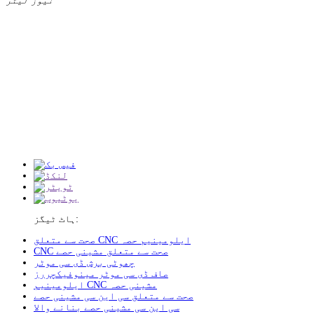
نیوز لیٹر
ہاٹ ٹیگز:
صحت سے متعلق CNC ایلومینیم حصہ
CNC صحت سے متعلق مشینی حصے
چھوٹی برش ڈی سی موٹر
صاف ڈی سی موٹر مینوفیکچررز
ایلومینیم CNC مشینی حصہ
صحت سے متعلق سی این سی مشینی حصے
سی این سی مشینی حصے بنانے والا