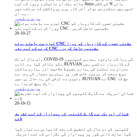
ساتھ بلٹ ان مائیکرو ویوز کے لیے Jiuyu کی کلاس N ہائی
ٹمپریچر سنکرونس موٹر آخر کار پری پروڈکشن کے مرحلے میں
ہے۔ان...
مزید دیکھیں
20-10-27
تیزی سے بڑھتے ہوئے CNC مشینی حصوں کے کاروبار کو پورا
کرنے کے لیے نئی CNC مشینیں حاصل کریں۔
اس سال اب تک، COVID-19 کی وبا کے باوجود بہت سی کمپنیوں
کو متاثر کیا ہے۔تاہم، JIUYUAN کے کاروبار نے کسی بھی
بحران سے نمٹنے کی ہماری مضبوط صلاحیت اور ہماری ساکھ،
سوچ سمجھ کر سروس، خاص طور پر بہترین معیار کی وجہ سے
تیزی سے ترقی کی ہے۔حال ہی میں، JIUYUAN نے CNC مچ کا
ایک بیچ خریدا ہے...
مزید دیکھیں
20-10-15
شمالی امریکہ سے گاہک کلینیر کی پیداوار کے لیے تشریف
لائے
کلینیر کو دو سال کی تحقیق کے بعد کامیابی سے تیار کیا
گیا۔صارف ذاتی طور پر پیداوار کی نگرانی کے لئے امریکہ