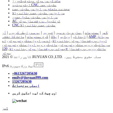
صاف ڈی سی موٹر مینوفیکچررز
ایلومینیم CNC مشینی حصہ
صحت سے متعلق سی این سی مشینی حصے
سی این سی مشینی حصے بنانے والا
سی این سی مشینی سٹیل حصوں
AC ٹرنٹیبل ہم وقت ساز موٹر
CNC مشینی حصے بنانے والا
گھر
|
مصنوعات
|
ہمارے بارے میں
|
خبریں
|
ہم سے رابطہ کریں۔
|
آر
AMP موبائل
|
اینڈ ڈی
|
ویڈیو
|
بلاگ
|
گرم مصنوعات
|
سائٹ کا نقشہ
اوون ہم وقت ساز موٹر بنانے والا
,
اے سی اوون سنکرونس موٹر
,
اے
سی مائیکرو ویو سنکرونس موٹر
,
مائیکرو ویو اوون سنکرونس موٹر
,
چھوٹے ہم وقت ساز موٹر بنانے والا
,
120v مائکروویو ہم وقت ساز
,
موٹر
کاپی رائٹ © 2021 JIUYUAN CO.,LTD. جملہ حقوق محفوظ ہیں۔
IPv6 نیٹ ورک سپورٹ
+8613267205630
emily@jiuyuan999.com
13267205630
ایملی مونجیانگ
وی چیٹ کے لیے اسکین کریں:
گھر