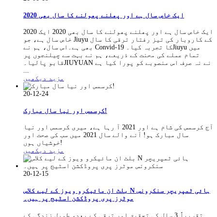
2020 ایک خاص سال ہے اور پھلنے پھولنے کا سال بھی
2020 ایک خاص سال ہے اور پھلنے پھولنے کا سال بھی 2020 ایک
خاص سال ہے، جو Jiuyu کے کاروبار کی تیز رفتار ترقی کا سال
بھی ہے۔اس سال، ہم نے Convid-19 کا تجربہ کیا۔Jiuyu میں
تمام عملے کی محنت کے ذریعے، ہم نے بہت سے چیلنجوں پر
قابو پالیا۔JIUYUAN نے نہ صرف اس منصوبے کو پورا کیا ہے
...
مزید دیکھیں
20-12-24
کرسمس اور نیا سال مبارک!
آج کرسمس کی شام ہے اور 2021 آ رہا ہے، میری کرسمس اور نیا
سال مبارک ہو! آنے والے سال 2021 میں سب کی صحت اور
خوشیاں ہوں!
مزید دیکھیں
20-12-15
بلٹ ان مائیکرو ویوز کے لیے کلاس N ہائی ٹمپریچر سنکرونس
موٹرز پری پروڈکشن اسٹیج پر ہیں۔
تقریباً 3 سال کی تحقیق اور ترقی کے بعد، طویل زندگی کے