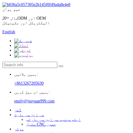
جیو یوان
ODM اور OEM
20+ سال
الیکٹریکل اور مکینیکل
English
ہمیں بلائیں:
+8613267205630
ہمیں ای میل کریں:
emily@jiuyuan999.com
گھر
سی این سی پارٹ
ایلومینیم سی این سی پارٹس
سٹیل CNC حصوں
موٹر