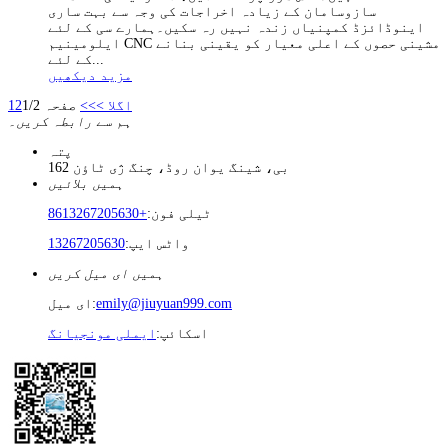
سازوسامان کے زیادہ اخراجات کی وجہ سے بہت ساری
اینوڈائزڈ کمپنیاں زندہ نہیں رہ سکیں۔ہمارے سی کے لئے
ایلومینیم CNC مشینی حصوں کے اعلی معیار کو یقینی بنانے
کے لئے...
مزید دیکھیں
اگلا >
>>
صفحہ 1/2
2
1
ہم سے رابطہ کریں۔
پتہ
162 بی، شینگ یوان روڈ، چنگ ژی ٹاؤن
ہمیں بلائیں
ٹیلی فون:
+8613267205630
واٹس ایپ:
13267205630
ہمیں ای میل کریں
emily@jiuyuan999.com
ای میل:
اسکائپ:
ایملی مونجیانگ