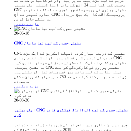
فریم کے لیے بڑے پیمانے پر پیداوار کو کامیابی کے ساتھ
محسوس کیا گیا نئے 24 انچ کے ہائی اینڈ ڈسپلے ایلومینیم
CNC مشینی پرزوں کی پروسیسنگ چیلنجوں سے نمٹنے کے لیے،
ہماری کمپنی نے آج CNC پروسیسنگ آلات کا ایک بیچ خریدا۔
درستگی حاصل کریں...
مزید دیکھیں
20-06-18
CNC مشینی حصوں کے لیے نیا سامان
CNC مشینی کے ذریعہ تیار کردہ ڈسپلے اسکرین کے ایک بڑے
فریم کی ترسیل کے وقت کو پورا کرنے کے لئے، ہماری CNC
مشینی ورکشاپ نے ایک نئے مشینی مرکز کی سرمایہ کاری کی۔
یہ مشین پیچیدہ CNC مشینی پرزوں کی کارکردگی کو بہت
بہتر بنانے کے لیے ساتھ میں خصوصیات تیار کر سکتی ہے۔
زیادہ سے زیادہکام کرنے کی حد 750 ملی میٹر تک پہنچ سکتی
ہے۔دی...
مزید دیکھیں
20-03-20
ایلومینیم CNC مشینی حصوں کے لیے انوڈائزڈ فیکٹری قائم
کی۔
چین میں ان سالوں میں ماحولیاتی ضروریات زیادہ سے زیادہ
سخت ہیں۔خاص طور پر 2019 میں، ماحولیاتی تحفظ کے