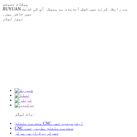
پیغام بھیجو
JIUYUAN سے رابطہ کرنے میں خوش آمدید، ہم ہمیشہ آپ کی خدمت
میں حاضر ہیں۔
نیوز لیٹر
ہاٹ ٹیگز:
صحت سے متعلق CNC ایلومینیم حصہ
CNC صحت سے متعلق مشینی حصے
چھوٹی برش ڈی سی موٹر