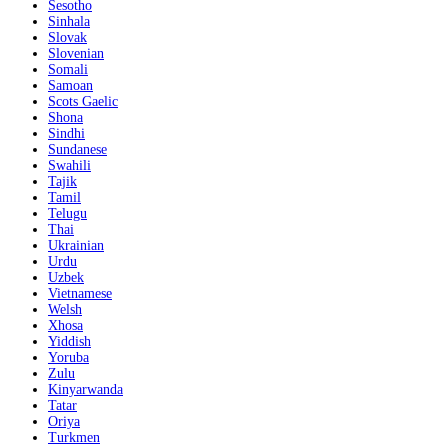
Sesotho
Sinhala
Slovak
Slovenian
Somali
Samoan
Scots Gaelic
Shona
Sindhi
Sundanese
Swahili
Tajik
Tamil
Telugu
Thai
Ukrainian
Urdu
Uzbek
Vietnamese
Welsh
Xhosa
Yiddish
Yoruba
Zulu
Kinyarwanda
Tatar
Oriya
Turkmen