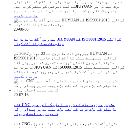
سے ہماری فیکٹری میں آیا۔اس کلینیر کا کام تمباکو نوشی
کے لیے دھوئیں کو فلٹر کرنا ہے۔JIUYUAN برش لیس ڈی سی
موٹر، ​​پلاسٹک، سرکٹ بورڈ اور اسمبلی کے لیے ذمہ دار ہے...
مزید دیکھیں
20-08-03
بیرونی آڈٹ ماہرین نے JIUYUAN کے ISO9001:2015 کوالٹی
مینجمنٹ سسٹم کا آڈٹ کیا۔
بیرونی آڈٹ ماہرین نے 23 جولائی/2020 کو JIUYUAN کے
ISO9001:2015 کوالٹی مینجمنٹ سسٹم کا آڈٹ کیا، چائنا
سٹینڈرڈ ریسرچ انسٹی ٹیوٹ سے تصدیق شدہ بیرونی آڈٹ
ماہرین نے JIUYUAN کے ISO9001:2015 کوالٹی مینجمنٹ سسٹم
کی نگرانی اور آڈٹ کیا۔کمپنی کی بھرپور توجہ کے ساتھ...
مزید دیکھیں
20-07-16
نئے CNC مشینی سازوسامان کے ذریعہ اعلی کے آخر میں
مانیٹر کے بڑے فریم کے لئے بڑے پیمانے پر پیداوار کا
کامیابی سے احساس ہوا۔
نئے CNC مشینی آلات کے ذریعے ہائی اینڈ مانیٹر کے بڑے