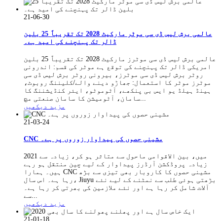
21-06-30
عالمی برش لیس ڈی سی موٹر مارکیٹ 2028 تک تقریباً 25 بلین
ڈالر تک پہنچنے کی امید ہے۔
عالمی برش لیس ڈی سی موٹرز مارکیٹ 2028 تک تقریباً 25 بلین
امریکی ڈالر تک پہنچنے کی توقع ہے موٹر کی قسم: اندرونی
روٹر برش لیس ڈی سی موٹرز، بیرونی روٹر برش لیس ڈی سی
موٹرز موٹر کا استعمال: جھاڑو دینے والے/کلیننگ روبوٹ،
ہینڈ ہیلڈ یو ایس بی پنکھے، آٹوموٹو، ایئر کنڈیشننگ کا
سامان، آٹومیشن کا سامان صنعتی مچ...
مزید دیکھیں
21-03-24
CNC مشینی حصوں کی پیداوار زوروں پر ہے۔
2021 میں، بین الاقوامی ماحول سے متاثر ہو کر، زیادہ سے
زیادہ پروڈکشن آرڈرز پیداوار کے لیے چین منتقل ہو رہے
ہیں۔ ہمارا CNC مشینی حصوں کا کاروبار بھی تیزی سے بڑھ
رہا ہے۔ اس سال، Jiuyu بڑھتی ہوئی طلب سے نمٹنے کے لیے نئے
آلات شامل کر رہا ہے اور نئے ملازمین کی بھرتی کر رہا ہے۔
سے...
مزید دیکھیں
21-01-18