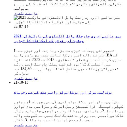
مشینی، انجیکشن، سٹیمپنگ، کاسٹنگ کا احاطہ کرتی ہے۔ہم
پولیس...
مزید دیکھیں
22-07-14
2021 میں عالمی ای وی چارجنگ پائل انڈسٹری کی مارکیٹ کی
حیثیت اور ترقی کے امکانات کا تجزیہ
1. تعمیراتی پیمانہ تیزی سے بڑھ رہا ہے، اور تیزی سے
بھرنے والے ڈھیروں کا تناسب بتدریج بڑھ رہا ہے IEA کے
جاری کردہ اعداد و شمار کے مطابق، 2015 سے 2020 تک، دنیا
میں الیکٹرک گاڑیوں کے لیے پبلک چارجنگ ڈھیروں کے
تعمیراتی پیمانے میں مسلسل اضافہ ہوتا رہا، 184,30 سے ​​
بڑھ کر...
مزید دیکھیں
21-10-13
برش لیس موٹر اور برشڈ موٹر وائبریشن کی دس وجوہات
برش لیس موٹر اور برشڈ موٹر کمپن کی دس وجوہات 1، روٹر،
کپلر، کپلنگ، ٹرانسمیشن وہیل (بریک وہیل) میں عدم توازن
پیدا ہوا۔2، بنیادی سپورٹ ڈھیلا ہے، ترچھی چابیاں، پن کی
ناکامی ڈھیلی ہے، روٹر بائنڈنگ تنگ نہیں ہے گھومنے والے
حصے کے عدم توازن کا سبب بنے گا۔3. شفتی...
مزید دیکھیں