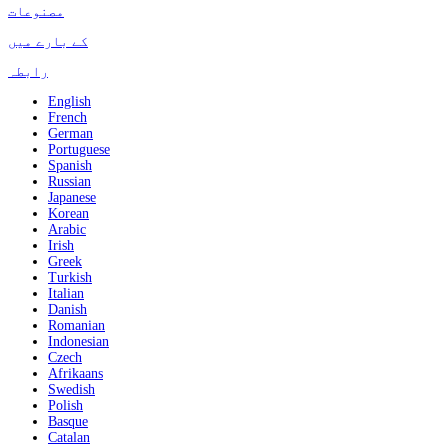
مصنوعات
کے بارے میں
رابطہ
English
French
German
Portuguese
Spanish
Russian
Japanese
Korean
Arabic
Irish
Greek
Turkish
Italian
Danish
Romanian
Indonesian
Czech
Afrikaans
Swedish
Polish
Basque
Catalan