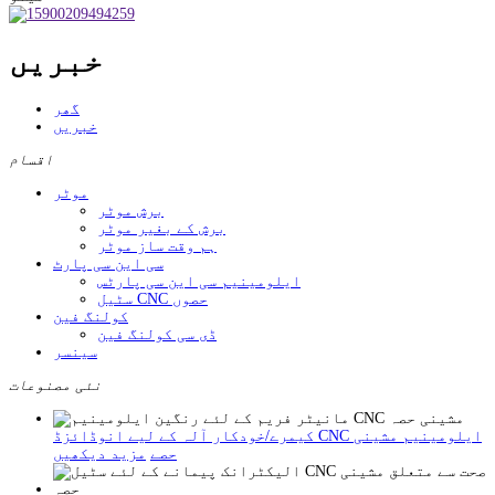
خبریں
گھر
خبریں
اقسام
موٹر
برش موٹر
برش کے بغیر موٹر
ہم وقت ساز موٹر
سی این سی پارٹ
ایلومینیم سی این سی پارٹس
سٹیل CNC حصوں
کولنگ فین
ڈی سی کولنگ فین
سینسر
نئی مصنوعات
کیمرے/خودکار آلہ کے لیے انوڈائزڈ CNC ایلومینیم مشینی
حصے
مزید دیکھیں