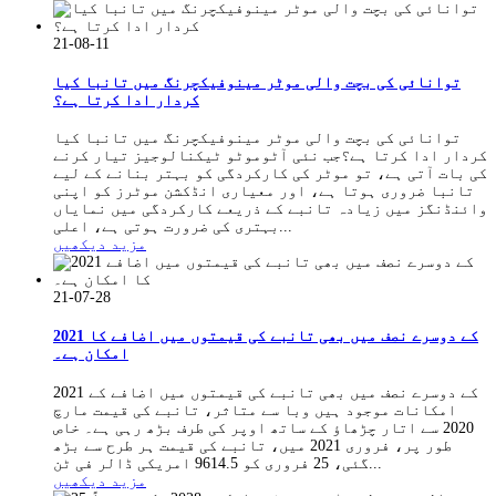
21-08-11
توانائی کی بچت والی موٹر مینوفیکچرنگ میں تانبا کیا
کردار ادا کرتا ہے؟
توانائی کی بچت والی موٹر مینوفیکچرنگ میں تانبا کیا
کردار ادا کرتا ہے؟جب نئی آٹوموٹو ٹیکنالوجیز تیار کرنے
کی بات آتی ہے، تو موٹر کی کارکردگی کو بہتر بنانے کے لیے
تانبا ضروری ہوتا ہے، اور معیاری انڈکشن موٹرز کو اپنی
وائنڈنگز میں زیادہ تانبے کے ذریعے کارکردگی میں نمایاں
بہتری کی ضرورت ہوتی ہے، اعلی...
مزید دیکھیں
21-07-28
2021 کے دوسرے نصف میں بھی تانبے کی قیمتوں میں اضافے کا
امکان ہے۔
2021 کے دوسرے نصف میں بھی تانبے کی قیمتوں میں اضافے کے
امکانات موجود ہیں وبا سے متاثر، تانبے کی قیمت مارچ
2020 سے اتار چڑھاؤ کے ساتھ اوپر کی طرف بڑھ رہی ہے۔ خاص
طور پر، فروری 2021 میں، تانبے کی قیمت ہر طرح سے بڑھ
گئی، 25 فروری کو 9614.5 امریکی ڈالر فی ٹن...
مزید دیکھیں