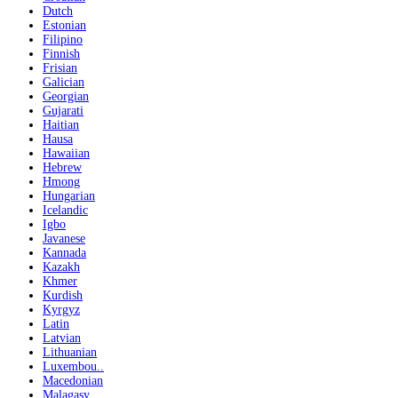
Dutch
Estonian
Filipino
Finnish
Frisian
Galician
Georgian
Gujarati
Haitian
Hausa
Hawaiian
Hebrew
Hmong
Hungarian
Icelandic
Igbo
Javanese
Kannada
Kazakh
Khmer
Kurdish
Kyrgyz
Latin
Latvian
Lithuanian
Luxembou..
Macedonian
Malagasy