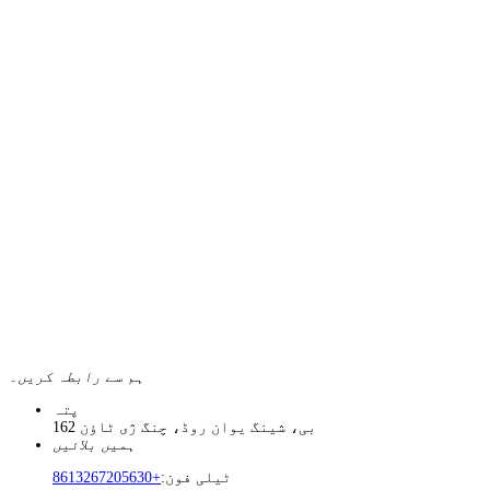
ہم سے رابطہ کریں۔
پتہ
162 بی، شینگ یوان روڈ، چنگ ژی ٹاؤن
ہمیں بلائیں
ٹیلی فون:
+8613267205630