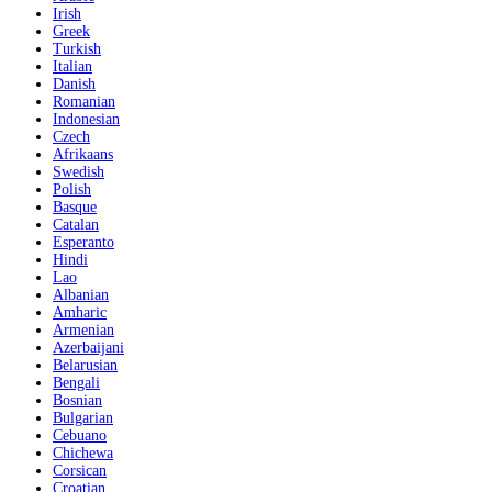
Irish
Greek
Turkish
Italian
Danish
Romanian
Indonesian
Czech
Afrikaans
Swedish
Polish
Basque
Catalan
Esperanto
Hindi
Lao
Albanian
Amharic
Armenian
Azerbaijani
Belarusian
Bengali
Bosnian
Bulgarian
Cebuano
Chichewa
Corsican
Croatian