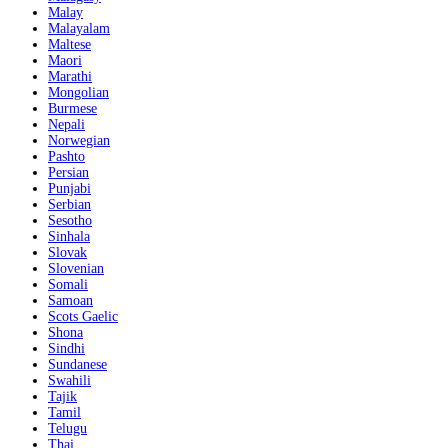
Malay
Malayalam
Maltese
Maori
Marathi
Mongolian
Burmese
Nepali
Norwegian
Pashto
Persian
Punjabi
Serbian
Sesotho
Sinhala
Slovak
Slovenian
Somali
Samoan
Scots Gaelic
Shona
Sindhi
Sundanese
Swahili
Tajik
Tamil
Telugu
Thai