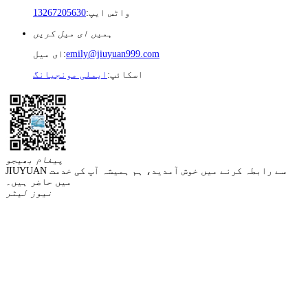
واٹس ایپ:
13267205630
ہمیں ای میل کریں
emily@jiuyuan999.com
ای میل:
اسکائپ:
ایملی مونجیانگ
پیغام بھیجو
JIUYUAN سے رابطہ کرنے میں خوش آمدید، ہم ہمیشہ آپ کی خدمت
میں حاضر ہیں۔
نیوز لیٹر