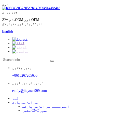
میں
جیو یوان
ODM اور OEM
20+ سال
الیکٹریکل اور مکینیکل
English
ہمیں بلائیں:
+8613267205630
ہمیں ای میل کریں:
emily@jiuyuan999.com
گھر
سی این سی پارٹ
ایلومینیم سی این سی پارٹس
سٹیل CNC حصوں