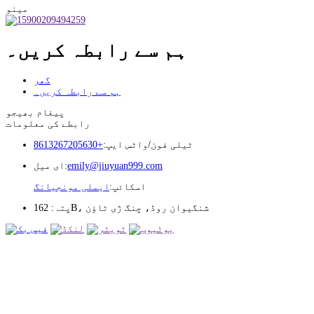
مینو
ہم سے رابطہ کریں۔
گھر
ہم سے رابطہ کریں۔
پیغام بھیجو
رابطے کی معلومات
ٹیلی فون/واٹس ایپ:
+8613267205630
emily@jiuyuan999.com
ای میل:
اسکائپ:
ایملی مونجیانگ
پتہ: 162B، شنگیوان روڈ، چنگ ژی ٹاؤن