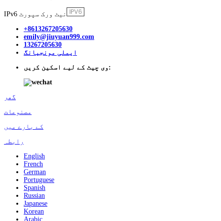
IPv6 نیٹ ورک سپورٹ
+8613267205630
emily@jiuyuan999.com
13267205630
ایملی مونجیانگ
وی چیٹ کے لیے اسکین کریں:
گھر
مصنوعات
کے بارے میں
رابطہ
English
French
German
Portuguese
Spanish
Russian
Japanese
Korean
Arabic