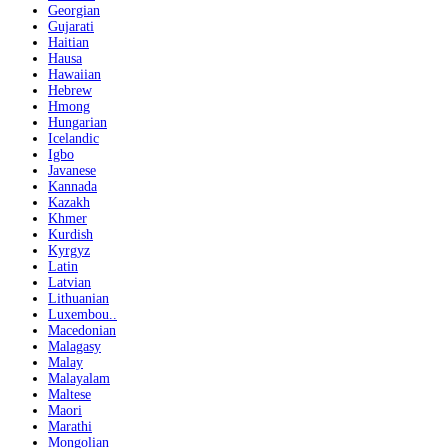
Georgian
Gujarati
Haitian
Hausa
Hawaiian
Hebrew
Hmong
Hungarian
Icelandic
Igbo
Javanese
Kannada
Kazakh
Khmer
Kurdish
Kyrgyz
Latin
Latvian
Lithuanian
Luxembou..
Macedonian
Malagasy
Malay
Malayalam
Maltese
Maori
Marathi
Mongolian