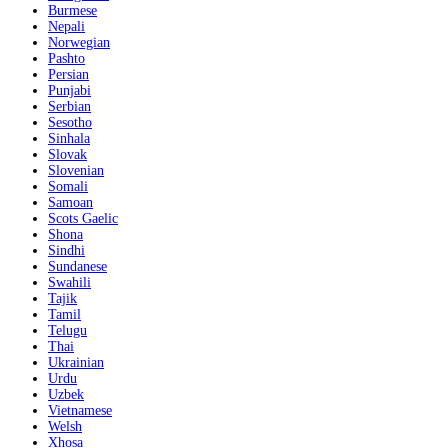
Burmese
Nepali
Norwegian
Pashto
Persian
Punjabi
Serbian
Sesotho
Sinhala
Slovak
Slovenian
Somali
Samoan
Scots Gaelic
Shona
Sindhi
Sundanese
Swahili
Tajik
Tamil
Telugu
Thai
Ukrainian
Urdu
Uzbek
Vietnamese
Welsh
Xhosa