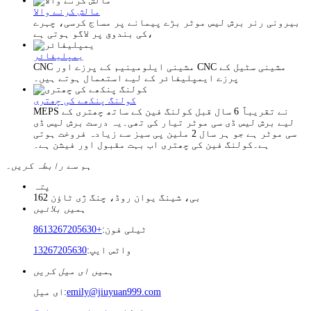
مالش کرنے والا
بیرونی رنر برش لیس موٹر بڑے پیمانے پر مساج کرسی، چہرے
کی بندوق پر لاگو ہوتی ہے،
یمپلیفائر
CNC مشینی ایلومینیم کے پرزے اور CNC مشینی سٹیل کے
پرزے ایمپلیفائر کے لیے استعمال ہوتے ہیں۔
کولنگ پنکھے کی چھتری
MEPS نے تقریباً 6 سال قبل کولنگ فین کے ساتھ چھتری کے
لیے برش لیس ڈی سی موٹر تیار کی تھی۔یہ درست برش لیس ڈی
سی موٹر ہے جو ہر سال 2 ملین پی سیز سے زیادہ فروخت ہوتی
ہے۔کولنگ فین کی چھتری اب بہت مقبول اور فیشن ہے۔
ہم سے رابطہ کریں۔
پتہ
162 بی، شینگ یوان روڈ، چنگ ژی ٹاؤن
ہمیں بلائیں
ٹیلی فون:
+8613267205630
واٹس ایپ:
13267205630
ہمیں ای میل کریں
emily@jiuyuan999.com
ای میل: