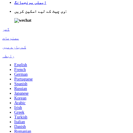
ایملی مونجیانگ
وی چیٹ کے لیے اسکین کریں:
گھر
مصنوعات
کے بارے میں
رابطہ
English
French
German
Portuguese
Spanish
Russian
Japanese
Korean
Arabic
Irish
Greek
Turkish
Italian
Danish
Romanian