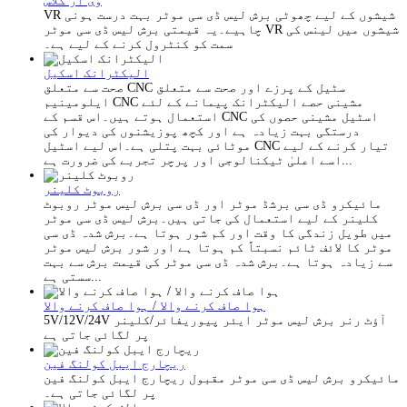
وی آر گلاس
VR شیشوں کے لیے چھوٹی برش لیس ڈی سی موٹر بہت درست ہونی
چاہیے۔یہ قیمتی برش لیس ڈی سی موٹر VR شیشوں میں لینس کی
سمت کو کنٹرول کرنے کے لیے ہے۔
الیکٹرانک اسکیل
صحت سے متعلق CNC سٹیل کے پرزے اور صحت سے متعلق
ایلومینیم CNC مشینی حصے الیکٹرانک پیمانے کے لئے
استعمال ہوتے ہیں۔اس قسم کے CNC اسٹیل مشینی حصوں کی
درستگی بہت زیادہ ہے اور کچھ پوزیشنوں کی دیوار کی
موٹائی بہت پتلی ہے۔اس لیے اسٹیل CNC تیار کرنے کے لیے
اسے اعلیٰ ٹیکنالوجی اور پرچر تجربے کی ضرورت ہے...
روبوٹ کلینر
مائیکرو ڈی سی برشڈ موٹر اور ڈی سی برش لیس موٹر روبوٹ
کلینر کے لیے استعمال کی جاتی ہیں۔برش لیس ڈی سی موٹر
میں طویل زندگی کا وقت اور کم شور ہوتا ہے۔برش شدہ ڈی سی
موٹر کا لائف ٹائم نسبتاً کم ہوتا ہے اور شور برش لیس موٹر
سے زیادہ ہوتا ہے۔برش شدہ ڈی سی موٹر کی قیمت برش سے بہت
سستی ہے...
ہوا صاف کرنے والا / ہوا صاف کرنے والا
5V/12V/24V آؤٹ رنر برش لیس موٹر ایئر پیوریفائر/کلینر
پر لگائی جاتی ہے
ریچارج ایبل کولنگ فین
مائیکرو برش لیس ڈی سی موٹر مقبول ریچارج ایبل کولنگ فین
پر لگائی جاتی ہے۔