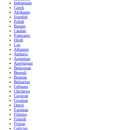
Indonesian
Czech
Afrikaans
Swedish
Polish
Basque
Catalan
Esperanto
Hindi
Lao
Albanian
Amharic
Armenian
Azerbaijani
Belarusian
Bengali
Bosnian
Bulgarian
Cebuano
Chichewa
Corsican
Croatian
Dutch
Estonian
Filipino
Finnish
Frisian
Galician