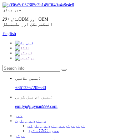
جیو یوان
ODM اور OEM
20+ سال
الیکٹریکل اور مکینیکل
English
ہمیں بلائیں:
+8613267205630
ہمیں ای میل کریں:
emily@jiuyuan999.com
گھر
سی این سی پارٹ
ایلومینیم سی این سی پارٹس
سٹیل CNC حصوں
موٹر