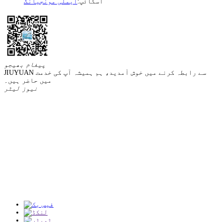
اسکائپ:
ایملی مونجیانگ
پیغام بھیجو
JIUYUAN سے رابطہ کرنے میں خوش آمدید، ہم ہمیشہ آپ کی خدمت
میں حاضر ہیں۔
نیوز لیٹر