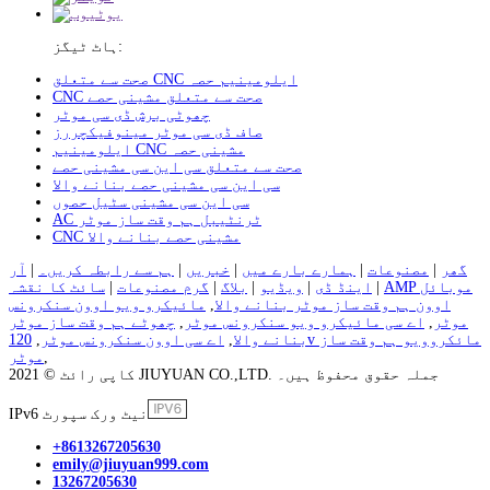
ہاٹ ٹیگز:
صحت سے متعلق CNC ایلومینیم حصہ
CNC صحت سے متعلق مشینی حصے
چھوٹی برش ڈی سی موٹر
صاف ڈی سی موٹر مینوفیکچررز
ایلومینیم CNC مشینی حصہ
صحت سے متعلق سی این سی مشینی حصے
سی این سی مشینی حصے بنانے والا
سی این سی مشینی سٹیل حصوں
AC ٹرنٹیبل ہم وقت ساز موٹر
CNC مشینی حصے بنانے والا
گھر
|
مصنوعات
|
ہمارے بارے میں
|
خبریں
|
ہم سے رابطہ کریں۔
|
آر
AMP موبائل
|
اینڈ ڈی
|
ویڈیو
|
بلاگ
|
گرم مصنوعات
|
سائٹ کا نقشہ
اوون ہم وقت ساز موٹر بنانے والا
,
مائیکرو ویو اوون سنکرونس
موٹر
,
اے سی مائیکرو ویو سنکرونس موٹر
,
چھوٹے ہم وقت ساز موٹر
بنانے والا
,
اے سی اوون سنکرونس موٹر
,
120v مائکروویو ہم وقت ساز
,
موٹر
کاپی رائٹ © 2021 JIUYUAN CO.,LTD. جملہ حقوق محفوظ ہیں۔
IPv6 نیٹ ورک سپورٹ
+8613267205630
emily@jiuyuan999.com
13267205630