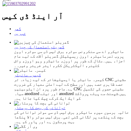
آر اینڈ ڈی کیس
گھر
خبریں
گھریلو استعمال کی چیزیں
مائیکرو اے سی سنکرونس موٹر، ​​برش لیس ڈی سی موٹر، ​​اوون
پروب تھرمامیٹر، اوون ریسپٹیکل گھریلو آلات کے لیے عام
اجزاء ہیں۔مثال کے طور پر اوون، مائیکرو ویو اوون، واش
کلینر، الیکٹریکل ککر، ایئر فریئر وغیرہ۔
کیمرہ مانیٹر
کیمرہ مانیٹر یا ایمپلیفائر کے لیے زیادہ تر CNC مشینی
حصے ظاہری حصے ہیں اور سطح کے لیے اعلیٰ معیار کی ضرورت
ہے۔عام طور پر، ان ایلومینیم CNC مشینی حصوں کی تکمیل
سیاہ anodized اور نیلے anodized ہیں.شپمنٹ سے پہلے پروڈکٹ
کو ایک ایک کرکے چیک کیا جاتا ہے۔
توانائی کی بچت کا پرستار
حالیہ برسوں میں، مائیکرو برش لیس ڈی سی موٹر توانائی کی
بچت کے پنکھے پر لگائی گئی تھی۔برش لیس موٹر والا پنکھا
بہت پرسکون ہے اور پاور کم ہے۔