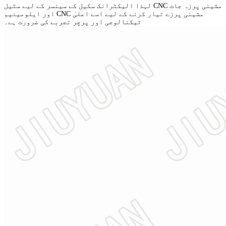
لہذا الیکٹرانک سکیل کے سینسر کے لیے سٹیل CNC مشینی پرزہ جات
اور ایلومینیم CNC مشینی پرزے تیار کرنے کے لیے اسے اعلیٰ
ٹیکنالوجی اور پرچر تجربے کی ضرورت ہے۔