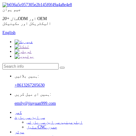
جیو یوان
ODM اور OEM
20+ سال
الیکٹریکل اور مکینیکل
English
ہمیں بلائیں:
+8613267205630
ہمیں ای میل کریں:
emily@jiuyuan999.com
گھر
سی این سی پارٹ
ایلومینیم سی این سی پارٹس
سٹیل CNC حصوں
موٹر