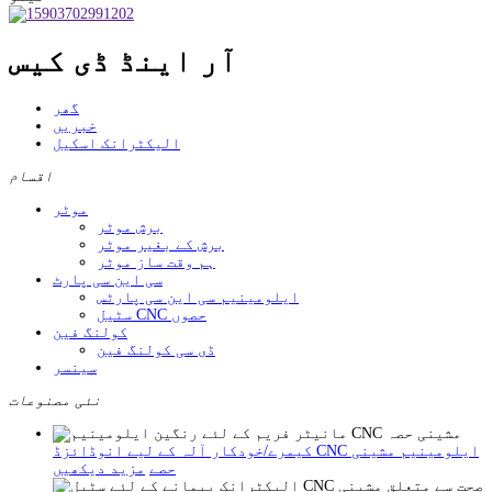
آر اینڈ ڈی کیس
گھر
خبریں
الیکٹرانک اسکیل
اقسام
موٹر
برش موٹر
برش کے بغیر موٹر
ہم وقت ساز موٹر
سی این سی پارٹ
ایلومینیم سی این سی پارٹس
سٹیل CNC حصوں
کولنگ فین
ڈی سی کولنگ فین
سینسر
نئی مصنوعات
کیمرے/خودکار آلہ کے لیے انوڈائزڈ CNC ایلومینیم مشینی
حصے
مزید دیکھیں