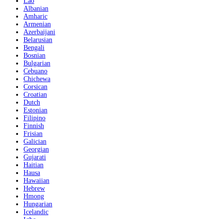
Lao
Albanian
Amharic
Armenian
Azerbaijani
Belarusian
Bengali
Bosnian
Bulgarian
Cebuano
Chichewa
Corsican
Croatian
Dutch
Estonian
Filipino
Finnish
Frisian
Galician
Georgian
Gujarati
Haitian
Hausa
Hawaiian
Hebrew
Hmong
Hungarian
Icelandic