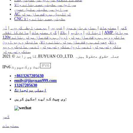
سی این سی مشینی حصے بنانے والا
سی این سی مشینی سٹیل حصوں
AC ٹرنٹیبل ہم وقت ساز موٹر
CNC مشینی حصے بنانے والا
گھر
|
مصنوعات
|
ہمارے بارے میں
|
خبریں
|
ہم سے رابطہ کریں۔
|
آر
AMP موبائل
|
اینڈ ڈی
|
ویڈیو
|
بلاگ
|
گرم مصنوعات
|
سائٹ کا نقشہ
120v مائکروویو ہم وقت ساز موٹر
,
اوون ہم وقت ساز موٹر بنانے
والا
,
چھوٹے ہم وقت ساز موٹر بنانے والا
,
مائیکرو ویو اوون
سنکرونس موٹر
,
اے سی اوون سنکرونس موٹر
,
اے سی مائیکرو ویو
,
سنکرونس موٹر
کاپی رائٹ © 2021 JIUYUAN CO.,LTD. جملہ حقوق محفوظ ہیں۔
IPv6 نیٹ ورک سپورٹ
+8613267205630
emily@jiuyuan999.com
13267205630
ایملی مونجیانگ
وی چیٹ کے لیے اسکین کریں:
گھر
مصنوعات