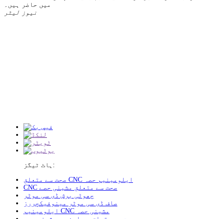
میں حاضر ہیں۔
نیوز لیٹر
ہاٹ ٹیگز:
صحت سے متعلق CNC ایلومینیم حصہ
CNC صحت سے متعلق مشینی حصے
چھوٹی برش ڈی سی موٹر
صاف ڈی سی موٹر مینوفیکچررز
ایلومینیم CNC مشینی حصہ
صحت سے متعلق سی این سی مشینی حصے