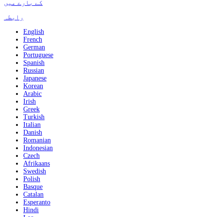
کے بارے میں
رابطہ
English
French
German
Portuguese
Spanish
Russian
Japanese
Korean
Arabic
Irish
Greek
Turkish
Italian
Danish
Romanian
Indonesian
Czech
Afrikaans
Swedish
Polish
Basque
Catalan
Esperanto
Hindi