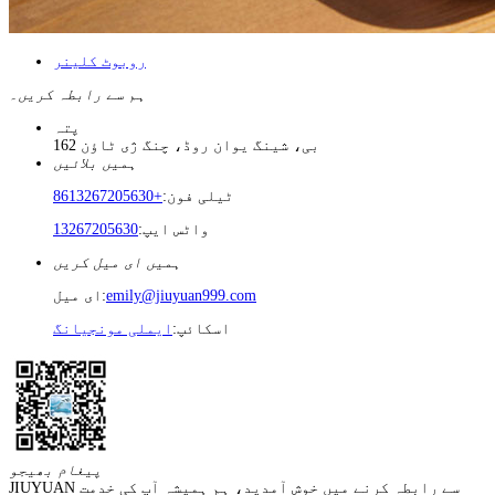
روبوٹ کلینر
ہم سے رابطہ کریں۔
پتہ
162 بی، شینگ یوان روڈ، چنگ ژی ٹاؤن
ہمیں بلائیں
ٹیلی فون:
+8613267205630
واٹس ایپ:
13267205630
ہمیں ای میل کریں
emily@jiuyuan999.com
ای میل:
اسکائپ:
ایملی مونجیانگ
پیغام بھیجو
JIUYUAN سے رابطہ کرنے میں خوش آمدید، ہم ہمیشہ آپ کی خدمت